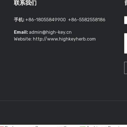
联系我们
手机:
+86-18055849900 +86-5582558186
Email:
admin@high-key.cn
Website: http://www.highkeyherb.com